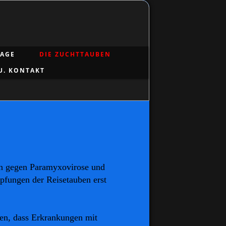
LAGE
DIE ZUCHTTAUBEN
U. KONTAKT
en gegen Paramyxovirose und
pfungen der Reisetauben erst
den, dass Erkrankungen mit