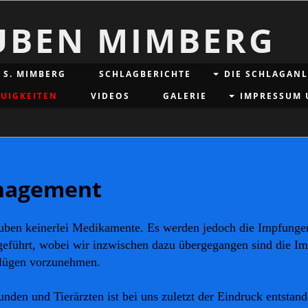
UBEN MIMBERG
. S. MIMBERG
SCHLAGBERICHTE
DIE SCHLAGAN
UIGKEITEN
VIDEOS
GALERIE
IMPRESSUM 
nagement
Tauben keinerlei Medikamente. Es werden jedoch die Impfung
eführt, wobei wir inzwischen dazu übergegangen sind die Im
flügen vorzunehmen.
nden und Tierärzten ist bei uns zuletzt der Eindruck entstan