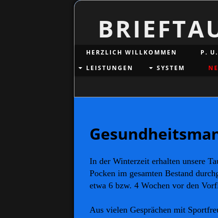
BRIEFTA
HERZLICH WILLKOMMEN
P. U
LEISTUNGEN
SYSTEM
NE
Gesundheitsma
In der Winterzeit erhalten unsere 
Pocken
im gesamten Bestand durchg
etwa 6 bzw. 4 Wochen vor den Vor
Aus vielen Gesprächen mit Sportfreu