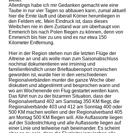
Allerdings habe ich mir Gedanken gemacht wie eine
Taube in nur vier Tagen so abbauen kann, zumal aktuell
hier die Ernte läuft und überall Körner herumliegen in
den Feldern etc. Mein Eindruck ist, dass dieses
Weibchen nie in dem Zustand war um überhaupt von
Emmerich bis nach Polen fliegen zu können, denn von
Emmerich bis hier zu uns sind es nur etwa 150
Kilometer Entfernung.
Hier in der Region stehen nun die letzten Flüge der
Altreise an und als wolle man zum Saisonabschluss
nochmal dokumentieren wie irrsinnig und
familienfeindlich unser Brieftaubensport inzwischen
geworden ist, wurde hier in den verschiedenen
Regionalverbänden munter die ganze Woche über
diskutiert und abgestimmt und besprochen wann und
wo am Wochenende ein Flug gestartet werden kann.
Das führt nun zu der bizarrren Situation, dass der
Regionalverband 402 am Samstag 350 KM fliegt, die
Regionalverbände 403 und 412 am Sonntag 400 oder
500 KM machen wollen und der Regionalverband 405
am Montag 500 KM fliegen will. Alle Auflassorte liegen
auf der Südostrichtung und alle Auflassorte liegen auf
einer Linie und teilweise nah beieinander. Es scheint