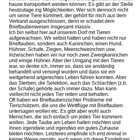
hause transportiert werden können. Es gibt an der Stelle
heutzutage zig Möglichkeiten. Wer sich dennoch nicht
um seine Tiere kümmert, der gehört für mich aus dem
Verband ausgeschlossen, denn er schadet dem
Brieftaubenwesen insgesamt massiv.
Ich bin selbst hier auf unserem Dorf mit Tieren
aufgewachsen. Wir selbst hatten und haben nicht nur
Brieftauben, sondern auch Kaninchen, einen Hund,
Hühner, Schafe, Ziegen, Meerschweinchen usw.
Inzwischen haben wir nur noch zwei Zwergkaninchen
und einige Hühner. Aber der Umgang mit den Tieren
war, so denke ich, immer so, dass sie anständig
behandelt und versorgt wurden und dass sie ein
weitgehend artgerechtes Leben führen konnten. Aber
das Sterben, die Selektion, auch das Schlachten (z.b.
der Schafe) gehörte auch immer dazu. Man kann
vielleicht nicht jedes Tier retten und behalten.
Oft haben wir Brieftaubenzüchter Probleme mit
Tierschützern, die uns die Wettflüge mit Brieftauben
untersagen wollen etc. Es gibt aber wohl auch
Menschen, die sich einfach um jedes Tier kümmern
wollen. Jede Taube am Leben halten möchten und
ihnen irgendwie und irgendwo ein gutes Zuhause
bieten möchten. Letzteres empfinde ich erst einmal in
keiner Weise negativ, auch wenn ich diese Einstellung