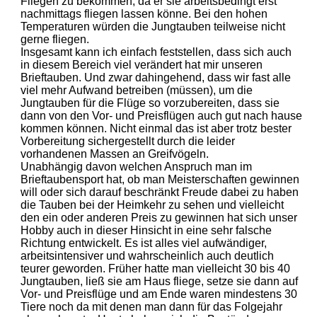
Fliegen zu bekommen, da er sie arbeitsbedingt erst
nachmittags fliegen lassen könne. Bei den hohen
Temperaturen würden die Jungtauben teilweise nicht
gerne fliegen.
Insgesamt kann ich einfach feststellen, dass sich auch
in diesem Bereich viel verändert hat mir unseren
Brieftauben. Und zwar dahingehend, dass wir fast alle
viel mehr Aufwand betreiben (müssen), um die
Jungtauben für die Flüge so vorzubereiten, dass sie
dann von den Vor- und Preisflügen auch gut nach hause
kommen können. Nicht einmal das ist aber trotz bester
Vorbereitung sichergestellt durch die leider
vorhandenen Massen an Greifvögeln.
Unabhängig davon welchen Anspruch man im
Brieftaubensport hat, ob man Meisterschaften gewinnen
will oder sich darauf beschränkt Freude dabei zu haben
die Tauben bei der Heimkehr zu sehen und vielleicht
den ein oder anderen Preis zu gewinnen hat sich unser
Hobby auch in dieser Hinsicht in eine sehr falsche
Richtung entwickelt. Es ist alles viel aufwändiger,
arbeitsintensiver und wahrscheinlich auch deutlich
teurer geworden. Früher hatte man vielleicht 30 bis 40
Jungtauben, ließ sie am Haus fliege, setze sie dann auf
Vor- und Preisflüge und am Ende waren mindestens 30
Tiere noch da mit denen man dann für das Folgejahr