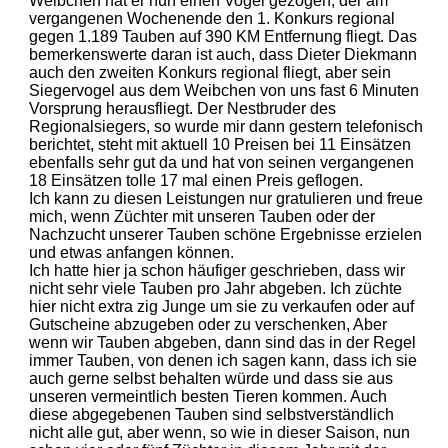
Weibchen hat er nun einen Vogel gezogen, der am
vergangenen Wochenende den 1. Konkurs regional
gegen 1.189 Tauben auf 390 KM Entfernung fliegt. Das
bemerkenswerte daran ist auch, dass Dieter Diekmann
auch den zweiten Konkurs regional fliegt, aber sein
Siegervogel aus dem Weibchen von uns fast 6 Minuten
Vorsprung herausfliegt. Der Nestbruder des
Regionalsiegers, so wurde mir dann gestern telefonisch
berichtet, steht mit aktuell 10 Preisen bei 11 Einsätzen
ebenfalls sehr gut da und hat von seinen vergangenen
18 Einsätzen tolle 17 mal einen Preis geflogen.
Ich kann zu diesen Leistungen nur gratulieren und freue
mich, wenn Züchter mit unseren Tauben oder der
Nachzucht unserer Tauben schöne Ergebnisse erzielen
und etwas anfangen können.
Ich hatte hier ja schon häufiger geschrieben, dass wir
nicht sehr viele Tauben pro Jahr abgeben. Ich züchte
hier nicht extra zig Junge um sie zu verkaufen oder auf
Gutscheine abzugeben oder zu verschenken, Aber
wenn wir Tauben abgeben, dann sind das in der Regel
immer Tauben, von denen ich sagen kann, dass ich sie
auch gerne selbst behalten würde und dass sie aus
unseren vermeintlich besten Tieren kommen. Auch
diese abgegebenen Tauben sind selbstverständlich
nicht alle gut, aber wenn, so wie in dieser Saison, nun