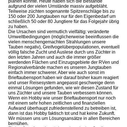
planen konnte. Heute haben sich die Bestände
aufgrund der vielen Umstände massiv aufgebläht.
Teilweise züchten sogenannte Spitzenschläge bis zu
150 oder 200 Jungtauben nur für den Eigenbedarf um
schließlich 50 oder 80 Jungtiere für das Folgejahr übrig
zu haben.
Die Ursachen sind vermutlich vielfältig: veränderte
Umweltbedingungen (möglicherweise beeinflussen die
vielen menschengemachten Strahlungen unsere
Tauben negativ), Greifvogelüberpopulationen, eventuell
völlig falsche Zucht und Auslese durch uns Züchter in
den letzten Jahren und auch die immer größer
werdenden Flächen und Einzugsgebiete der RVen und
Regionalverbände machen es unseren Jungtauben
einfach immer schwerer. Aber wie auch sonst im
Brieftaubensport haben wir darauf bisher kaum reagiert
und unser Reisesystem angepasst geschweige denn
einmal Lösungen gefunden, wie wir diesen Zustand für
uns Züchter und unsere Tauben verbessern können.
Wenn ein Hobby wie unser Brieftaubensport nur noch
mit einem sehr hohen zeitlichen und finanziellen
Aufwand überhaupt zufriedenstellend zu betreiben ist,
dann ist das Hobby faktisch tot und hat keine Zukunft.
Wir müssen uns um Lösungsansätze in allen Bereichen
bemühen.