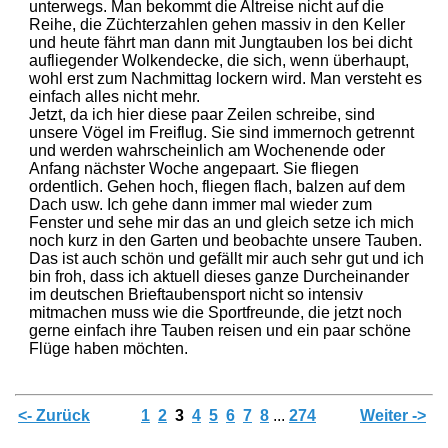
unterwegs. Man bekommt die Altreise nicht auf die
Reihe, die Züchterzahlen gehen massiv in den Keller
und heute fährt man dann mit Jungtauben los bei dicht
aufliegender Wolkendecke, die sich, wenn überhaupt,
wohl erst zum Nachmittag lockern wird. Man versteht es
einfach alles nicht mehr.
Jetzt, da ich hier diese paar Zeilen schreibe, sind
unsere Vögel im Freiflug. Sie sind immernoch getrennt
und werden wahrscheinlich am Wochenende oder
Anfang nächster Woche angepaart. Sie fliegen
ordentlich. Gehen hoch, fliegen flach, balzen auf dem
Dach usw. Ich gehe dann immer mal wieder zum
Fenster und sehe mir das an und gleich setze ich mich
noch kurz in den Garten und beobachte unsere Tauben.
Das ist auch schön und gefällt mir auch sehr gut und ich
bin froh, dass ich aktuell dieses ganze Durcheinander
im deutschen Brieftaubensport nicht so intensiv
mitmachen muss wie die Sportfreunde, die jetzt noch
gerne einfach ihre Tauben reisen und ein paar schöne
Flüge haben möchten.
<- Zurück
1
2
3
4
5
6
7
8
...
274
Weiter ->