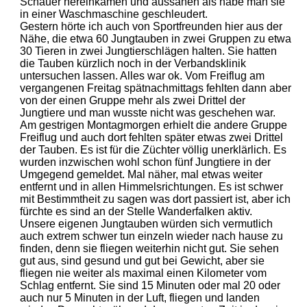
Schauer hereinkamen und aussahen als habe man sie
in einer Waschmaschine geschleudert.
Gestern hörte ich auch von Sportfreunden hier aus der
Nähe, die etwa 60 Jungtauben in zwei Gruppen zu etwa
30 Tieren in zwei Jungtierschlägen halten. Sie hatten
die Tauben kürzlich noch in der Verbandsklinik
untersuchen lassen. Alles war ok. Vom Freiflug am
vergangenen Freitag spätnachmittags fehlten dann aber
von der einen Gruppe mehr als zwei Drittel der
Jungtiere und man wusste nicht was geschehen war.
Am gestrigen Montagmorgen erhielt die andere Gruppe
Freiflug und auch dort fehlten später etwas zwei Drittel
der Tauben. Es ist für die Züchter völlig unerklärlich. Es
wurden inzwischen wohl schon fünf Jungtiere in der
Umgegend gemeldet. Mal näher, mal etwas weiter
entfernt und in allen Himmelsrichtungen. Es ist schwer
mit Bestimmtheit zu sagen was dort passiert ist, aber ich
fürchte es sind an der Stelle Wanderfalken aktiv.
Unsere eigenen Jungtauben würden sich vermutlich
auch extrem schwer tun einzeln wieder nach hause zu
finden, denn sie fliegen weiterhin nicht gut. Sie sehen
gut aus, sind gesund und gut bei Gewicht, aber sie
fliegen nie weiter als maximal einen Kilometer vom
Schlag entfernt. Sie sind 15 Minuten oder mal 20 oder
auch nur 5 Minuten in der Luft, fliegen und landen