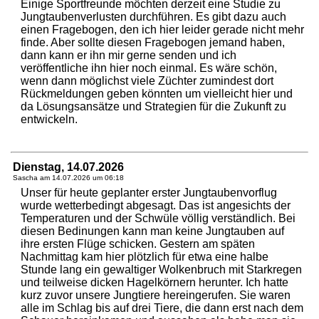
Einige Sportfreunde möchten derzeit eine Studie zu
Jungtaubenverlusten durchführen. Es gibt dazu auch
einen Fragebogen, den ich hier leider gerade nicht mehr
finde. Aber sollte diesen Fragebogen jemand haben,
dann kann er ihn mir gerne senden und ich
veröffentliche ihn hier noch einmal. Es wäre schön,
wenn dann möglichst viele Züchter zumindest dort
Rückmeldungen geben könnten um vielleicht hier und
da Lösungsansätze und Strategien für die Zukunft zu
entwickeln.
Dienstag, 14.07.2026
Sascha am
14.07.2026 um 06:18
Unser für heute geplanter erster Jungtaubenvorflug
wurde wetterbedingt abgesagt. Das ist angesichts der
Temperaturen und der Schwüle völlig verständlich. Bei
diesen Bedinungen kann man keine Jungtauben auf
ihre ersten Flüge schicken. Gestern am späten
Nachmittag kam hier plötzlich für etwa eine halbe
Stunde lang ein gewaltiger Wolkenbruch mit Starkregen
und teilweise dicken Hagelkörnern herunter. Ich hatte
kurz zuvor unsere Jungtiere hereingerufen. Sie waren
alle im Schlag bis auf drei Tiere, die dann erst nach dem