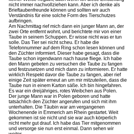
nicht immer nachvollziehen kann. Aber ich denke als
Brieftaubenfreunde können und sollten wir auch
Verständnis für eine solche Form des Tierschutzes
aufbringen.
Am Nachmittag rief mich dann ein junger Mann an, der
zwei Orte entfernt wohnt, und berichtete mir von einer
Taube in seinem Schuppen. Er wisse nicht was er tun
solle. Das Tier sei nicht scheu. Er habe die
Telefonnummer auf dem Ring schon lesen können und
den Züchter informiert. Dieser habe gesagt, dass die
Taube schon irgendwann nach hause fliege. Ich habe
den Mann gebeten zu versuchen die Taube zu fangen
und festzusetzen und mich dann zu informieren. Er hatte
wirklich Respekt davor die Taube zu fangen, aber rief
einige Zeit später erneut an um mir mitzuteilen, dass die
Taube nun in einem Karton säße. Ich bin hingefahren.
Es war ein dreijähriges, rotes Weibchen aus Polen.
Der junge Mann war in Polen geboren und hatte
tatsächlich den Züchter angerufen und sich mit ihm
unterhalten. Die Täubin war am vergangenen
Wochenende in Emmerich am Rhein gestartet. Weit
gekommen ist sie nicht und sie war auch körperlich
nicht mehr gut drauf. Ich habe das Tier mitgenommen
und versorge sie nun erst einmal. Dann sehen wir
weiter.