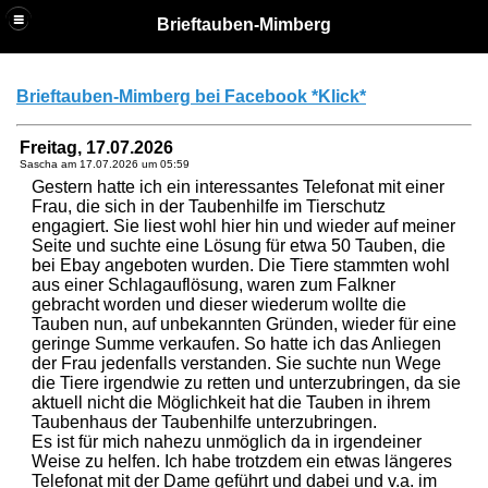
Brieftauben-Mimberg
Brieftauben-Mimberg bei Facebook *Klick*
Freitag, 17.07.2026
Sascha am
17.07.2026 um 05:59
Gestern hatte ich ein interessantes Telefonat mit einer
Frau, die sich in der Taubenhilfe im Tierschutz
engagiert. Sie liest wohl hier hin und wieder auf meiner
Seite und suchte eine Lösung für etwa 50 Tauben, die
bei Ebay angeboten wurden. Die Tiere stammten wohl
aus einer Schlagauflösung, waren zum Falkner
gebracht worden und dieser wiederum wollte die
Tauben nun, auf unbekannten Gründen, wieder für eine
geringe Summe verkaufen. So hatte ich das Anliegen
der Frau jedenfalls verstanden. Sie suchte nun Wege
die Tiere irgendwie zu retten und unterzubringen, da sie
aktuell nicht die Möglichkeit hat die Tauben in ihrem
Taubenhaus der Taubenhilfe unterzubringen.
Es ist für mich nahezu unmöglich da in irgendeiner
Weise zu helfen. Ich habe trotzdem ein etwas längeres
Telefonat mit der Dame geführt und dabei und v.a. im