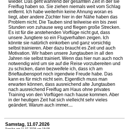
wieder. Das geht während der gesamten Zeit in der sie
Freiflug haben so. Sie ziehen niemals weit vom Schlag
entfernt. Ich habe weiterhin keine Ahnung woran es
liegt, aber andere Züchter hier in der Nähe haben das
Problem nicht. Die Tauben sind teilweise ein bis zwei
Stunden von zuhause weg und fliegen große Strecken.
Es ist für die anstehenden Vorflüge nicht gut, dass
unsere Jungtiere so ein Flugverhalten zeigen. Ich
könnte sie natürlich einkorben und ganz vorsichtig
selbst trainieren. Aber dazu braucht es Zeit und auch
Motivation. Wir haben unsere Jungtauben in all den
Jahren nie selbst trainiert. Wenn das hier nun auch noch
notwendig wird um sie auf die Reise vorzubereiten und
zu schicken, dann bezweifele ich, dass ich am
Brieftaubensport noch irgendwie Freude habe. Das
kann es für mich nicht sein. Eigentlich muss man
erwarten können, dass ausreichend alte Jungtauben
nach ausreichend Freiflug am Haus ohne privates
Training von den Vorflügen nach hause kommen. Aber
in der heutigen Zeit hat sich vielleicht sehr vieles
geändert. Warum auch immer....
Samstag, 11.07.2026
Sascha am
11.07.2026 um 19:08