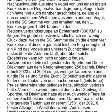
Nachzuchttäubin aus einem Vogel von uns einen ersten
Konkurs in der Regionalverbandsgruppe geflogen hatte
(ich hatte hier auch darüber geschrieben), gelang es
nun erneut einem Weibchen aus einem anderen Vogel,
den die SG Stumme von uns erhalten hat, den 1.
Konkurs gegen 1.564 Tauben in der
Regionalverbandsgruppe ab Echternach (330 KM) zu
fliegen. Es gehört selbstverständlich auch ein wenig
Glück dazu, wenn die SG Stumme gleich die ersten vier
Konkurse auf diesem gar nicht leichten Flug erringt und
ein Kind des Vogels aus unserem Zuchtschlag als
erstes über die Antenne läuft, aber über solche
Ergebnisse kann ich mich unbändig freuen.
Außerdem meldete sich gestern der Sportreund Dieter
Diekmann aus dem Regionalverband 256 bei mir. Dieter
erhielt 2023 und 2024 einige, wenige Tauben von uns
für die Reise und für die Zucht. Er berichtete mir, dass er
leider eine Täubin von uns, nachdem sie 5 (teils frühe)
Preise hintereinander geflogen hatte, plötzlich verloren
hatte. Vermutlich wieder einmal durch den Greifvogel.
Sportfreund Diekmann hatte aber auch wenige Tiere für
seinen Zuchtbestand bekommen. Darunter u.a. eine bei
uns gereiste Täubin aus unserem "150", der 2021 8.
bester Altvogel in Westfalen wurde. Aus diesem