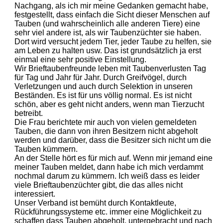
Nachgang, als ich mir meine Gedanken gemacht habe,
festgestellt, dass einfach die Sicht dieser Menschen auf
Tauben (und wahrscheinlich alle anderen Tiere) eine
sehr viel andere ist, als wir Taubenzüchter sie haben.
Dort wird versucht jedem Tier, jeder Taube zu helfen, sie
am Leben zu halten usw. Das ist grundsätzlich ja erst
einmal eine sehr positive Einstellung.
Wir Brieftaubenfreunde leben mit Taubenverlusten Tag
für Tag und Jahr für Jahr. Durch Greifvögel, durch
Verletzungen und auch durch Selektion in unseren
Beständen. Es ist für uns völlig normal. Es ist nicht
schön, aber es geht nicht anders, wenn man Tierzucht
betreibt.
Die Frau berichtete mir auch von vielen gemeldeten
Tauben, die dann von ihren Besitzern nicht abgeholt
werden und darüber, dass die Besitzer sich nicht um die
Tauben kümmern.
An der Stelle hört es für mich auf. Wenn mir jemand eine
meiner Tauben meldet, dann habe ich mich verdammt
nochmal darum zu kümmern. Ich weiß dass es leider
viele Brieftaubenzüchter gibt, die das alles nicht
interessiert.
Unser Verband ist bemüht durch Kontaktleute,
Rückführungssysteme etc. immer eine Möglichkeit zu
schaffen dass Tauben abgeholt, untergebracht und nach