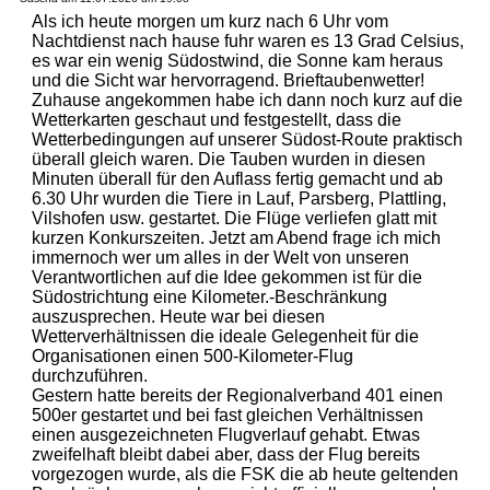
Als ich heute morgen um kurz nach 6 Uhr vom
Nachtdienst nach hause fuhr waren es 13 Grad Celsius,
es war ein wenig Südostwind, die Sonne kam heraus
und die Sicht war hervorragend. Brieftaubenwetter!
Zuhause angekommen habe ich dann noch kurz auf die
Wetterkarten geschaut und festgestellt, dass die
Wetterbedingungen auf unserer Südost-Route praktisch
überall gleich waren. Die Tauben wurden in diesen
Minuten überall für den Auflass fertig gemacht und ab
6.30 Uhr wurden die Tiere in Lauf, Parsberg, Plattling,
Vilshofen usw. gestartet. Die Flüge verliefen glatt mit
kurzen Konkurszeiten. Jetzt am Abend frage ich mich
immernoch wer um alles in der Welt von unseren
Verantwortlichen auf die Idee gekommen ist für die
Südostrichtung eine Kilometer.-Beschränkung
auszusprechen. Heute war bei diesen
Wetterverhältnissen die ideale Gelegenheit für die
Organisationen einen 500-Kilometer-Flug
durchzuführen.
Gestern hatte bereits der Regionalverband 401 einen
500er gestartet und bei fast gleichen Verhältnissen
einen ausgezeichneten Flugverlauf gehabt. Etwas
zweifelhaft bleibt dabei aber, dass der Flug bereits
vorgezogen wurde, als die FSK die ab heute geltenden