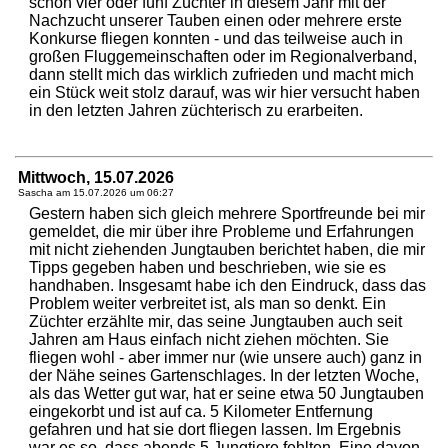
schon vier oder fünf Züchter in diesem Jahr mit der
Nachzucht unserer Tauben einen oder mehrere erste
Konkurse fliegen konnten - und das teilweise auch in
großen Fluggemeinschaften oder im Regionalverband,
dann stellt mich das wirklich zufrieden und macht mich
ein Stück weit stolz darauf, was wir hier versucht haben
in den letzten Jahren züchterisch zu erarbeiten.
Mittwoch, 15.07.2026
Sascha am
15.07.2026 um 06:27
Gestern haben sich gleich mehrere Sportfreunde bei mir
gemeldet, die mir über ihre Probleme und Erfahrungen
mit nicht ziehenden Jungtauben berichtet haben, die mir
Tipps gegeben haben und beschrieben, wie sie es
handhaben. Insgesamt habe ich den Eindruck, dass das
Problem weiter verbreitet ist, als man so denkt. Ein
Züchter erzählte mir, das seine Jungtauben auch seit
Jahren am Haus einfach nicht ziehen möchten. Sie
fliegen wohl - aber immer nur (wie unsere auch) ganz in
der Nähe seines Gartenschlages. In der letzten Woche,
als das Wetter gut war, hat er seine etwa 50 Jungtauben
eingekorbt und ist auf ca. 5 Kilometer Entfernung
gefahren und hat sie dort fliegen lassen. Im Ergebnis
war es so, dass abends 5 Jungtiere fehlten. Eine davon