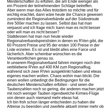
Meisterschaften zu erfüllen, die am Ende weniger als
ein Prozent der teilnehmenden Schläge betreffen.
Aber wenn man das Alles trotzdem so möchte und für
wichtig erachtet, dann wäre heute die Chance gewesen
zumindest die Regionalverbände auf der Südostroute
ihre 500er machen zu lassen. Selbst das hat man
verpasst und ich frage mich: kann man es nicht besser
oder will man es nicht besser?
Stattdessen hat man nun heute wieder
Regionalverbandspreislisten in denen es RVen gibt, die
60 Prozent Preise und 95 der ersten 100 Preise in der
Liste erzielen. Es ist und bleibt alles eine Farce und
lächerlich. Aber scheinbar wünschen es die
Verantwortlichen genau so.
In unserem Regionalverband fahren morgen noch drei
verbliebene RVen auf 400 KM zum Regionalflug,
während sich zwei RVen ausgeklinkt haben und etwas
eigenes machen wollen. Chaos wohin man blickt. Die
einen wollen unbedingt die Bedingungen für die
deutschen Meisterschaften erfüllen - und seien die
Taubenzahlen noch so gering, die anderen machen jetzt
mit noch weniger Tauben irgendwelche Kirmes-Flüge
von denen auch niemand mehr etwas hat.
Ich bin froh schon länger entschieden zu haben die
Altreise zu beenden und zweifele aktuell immer mehr ob