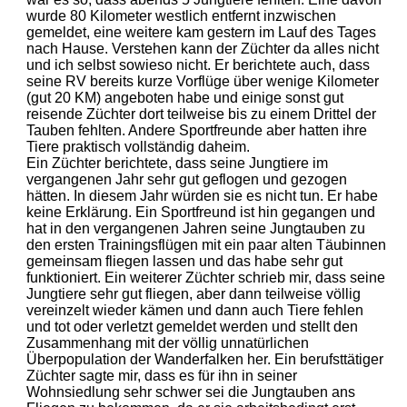
wurde 80 Kilometer westlich entfernt inzwischen
gemeldet, eine weitere kam gestern im Lauf des Tages
nach Hause. Verstehen kann der Züchter da alles nicht
und ich selbst sowieso nicht. Er berichtete auch, dass
seine RV bereits kurze Vorflüge über wenige Kilometer
(gut 20 KM) angeboten habe und einige sonst gut
reisende Züchter dort teilweise bis zu einem Drittel der
Tauben fehlten. Andere Sportfreunde aber hatten ihre
Tiere praktisch vollständig daheim.
Ein Züchter berichtete, dass seine Jungtiere im
vergangenen Jahr sehr gut geflogen und gezogen
hätten. In diesem Jahr würden sie es nicht tun. Er habe
keine Erklärung. Ein Sportfreund ist hin gegangen und
hat in den vergangenen Jahren seine Jungtauben zu
den ersten Trainingsflügen mit ein paar alten Täubinnen
gemeinsam fliegen lassen und das habe sehr gut
funktioniert. Ein weiterer Züchter schrieb mir, dass seine
Jungtiere sehr gut fliegen, aber dann teilweise völlig
vereinzelt wieder kämen und dann auch Tiere fehlen
und tot oder verletzt gemeldet werden und stellt den
Zusammenhang mit der völlig unnatürlichen
Überpopulation der Wanderfalken her. Ein berufsttätiger
Züchter sagte mir, dass es für ihn in seiner
Wohnsiedlung sehr schwer sei die Jungtauben ans