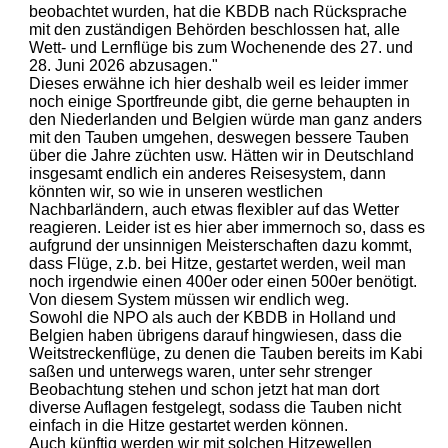
beobachtet wurden, hat die KBDB nach Rücksprache
mit den zuständigen Behörden beschlossen hat, alle
Wett- und Lernflüge bis zum Wochenende des 27. und
28. Juni 2026 abzusagen."
Dieses erwähne ich hier deshalb weil es leider immer
noch einige Sportfreunde gibt, die gerne behaupten in
den Niederlanden und Belgien würde man ganz anders
mit den Tauben umgehen, deswegen bessere Tauben
über die Jahre züchten usw. Hätten wir in Deutschland
insgesamt endlich ein anderes Reisesystem, dann
könnten wir, so wie in unseren westlichen
Nachbarländern, auch etwas flexibler auf das Wetter
reagieren. Leider ist es hier aber immernoch so, dass es
aufgrund der unsinnigen Meisterschaften dazu kommt,
dass Flüge, z.b. bei Hitze, gestartet werden, weil man
noch irgendwie einen 400er oder einen 500er benötigt.
Von diesem System müssen wir endlich weg.
Sowohl die NPO als auch der KBDB in Holland und
Belgien haben übrigens darauf hingwiesen, dass die
Weitstreckenflüge, zu denen die Tauben bereits im Kabi
saßen und unterwegs waren, unter sehr strenger
Beobachtung stehen und schon jetzt hat man dort
diverse Auflagen festgelegt, sodass die Tauben nicht
einfach in die Hitze gestartet werden können.
Auch künftig werden wir mit solchen Hitzewellen