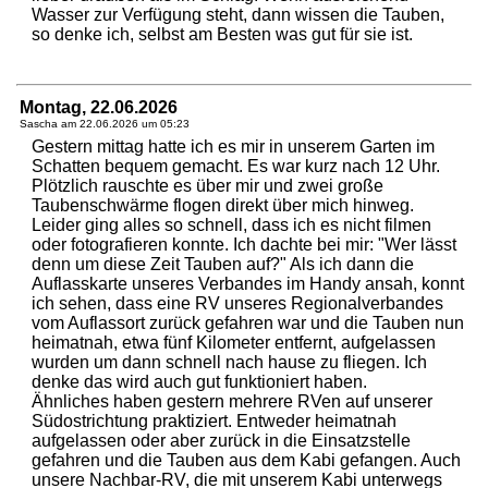
Wasser zur Verfügung steht, dann wissen die Tauben,
so denke ich, selbst am Besten was gut für sie ist.
Montag, 22.06.2026
Sascha am
22.06.2026 um 05:23
Gestern mittag hatte ich es mir in unserem Garten im
Schatten bequem gemacht. Es war kurz nach 12 Uhr.
Plötzlich rauschte es über mir und zwei große
Taubenschwärme flogen direkt über mich hinweg.
Leider ging alles so schnell, dass ich es nicht filmen
oder fotografieren konnte. Ich dachte bei mir: "Wer lässt
denn um diese Zeit Tauben auf?" Als ich dann die
Auflasskarte unseres Verbandes im Handy ansah, konnt
ich sehen, dass eine RV unseres Regionalverbandes
vom Auflassort zurück gefahren war und die Tauben nun
heimatnah, etwa fünf Kilometer entfernt, aufgelassen
wurden um dann schnell nach hause zu fliegen. Ich
denke das wird auch gut funktioniert haben.
Ähnliches haben gestern mehrere RVen auf unserer
Südostrichtung praktiziert. Entweder heimatnah
aufgelassen oder aber zurück in die Einsatzstelle
gefahren und die Tauben aus dem Kabi gefangen. Auch
unsere Nachbar-RV, die mit unserem Kabi unterwegs