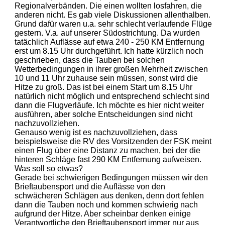
Regionalverbänden. Die einen wollten losfahren, die
anderen nicht. Es gab viele Diskussionen allenthalben.
Grund dafür waren u.a. sehr schlecht verlaufende Flüge
gestern. V.a. auf unserer Südostrichtung. Da wurden
tatächlich Auflässe auf etwa 240 - 250 KM Entfernung
erst um 8.15 Uhr durchgeführt. Ich hatte kürzlich noch
geschrieben, dass die Tauben bei solchen
Wetterbedingungen in ihrer großen Mehrheit zwischen
10 und 11 Uhr zuhause sein müssen, sonst wird die
Hitze zu groß. Das ist bei einem Start um 8.15 Uhr
natürlich nicht möglich und entsprechend schlecht sind
dann die Flugverläufe. Ich möchte es hier nicht weiter
ausführen, aber solche Entscheidungen sind nicht
nachzuvollziehen.
Genauso wenig ist es nachzuvollziehen, dass
beispielsweise die RV des Vorsitzenden der FSK meint
einen Flug über eine Distanz zu machen, bei der die
hinteren Schläge fast 290 KM Entfernung aufweisen.
Was soll so etwas?
Gerade bei schwierigen Bedingungen müssen wir den
Brieftaubensport und die Auflässe von den
schwächeren Schlägen aus denken, denn dort fehlen
dann die Tauben noch und kommen schwierig nach
aufgrund der Hitze. Aber scheinbar denken einige
Verantwortliche den Brieftaubensport immer nur aus