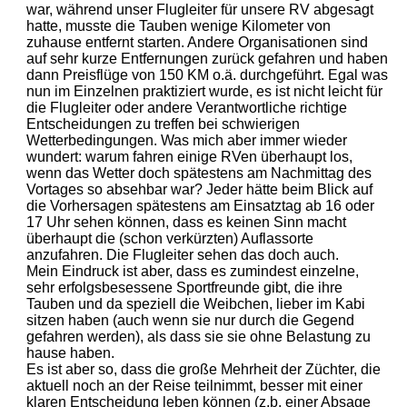
war, während unser Flugleiter für unsere RV abgesagt
hatte, musste die Tauben wenige Kilometer von
zuhause entfernt starten. Andere Organisationen sind
auf sehr kurze Entfernungen zurück gefahren und haben
dann Preisflüge von 150 KM o.ä. durchgeführt. Egal was
nun im Einzelnen praktiziert wurde, es ist nicht leicht für
die Flugleiter oder andere Verantwortliche richtige
Entscheidungen zu treffen bei schwierigen
Wetterbedingungen. Was mich aber immer wieder
wundert: warum fahren einige RVen überhaupt los,
wenn das Wetter doch spätestens am Nachmittag des
Vortages so absehbar war? Jeder hätte beim Blick auf
die Vorhersagen spätestens am Einsatztag ab 16 oder
17 Uhr sehen können, dass es keinen Sinn macht
überhaupt die (schon verkürzten) Auflassorte
anzufahren. Die Flugleiter sehen das doch auch.
Mein Eindruck ist aber, dass es zumindest einzelne,
sehr erfolgsbesessene Sportfreunde gibt, die ihre
Tauben und da speziell die Weibchen, lieber im Kabi
sitzen haben (auch wenn sie nur durch die Gegend
gefahren werden), als dass sie sie ohne Belastung zu
hause haben.
Es ist aber so, dass die große Mehrheit der Züchter, die
aktuell noch an der Reise teilnimmt, besser mit einer
klaren Entscheidung leben können (z.b. einer Absage