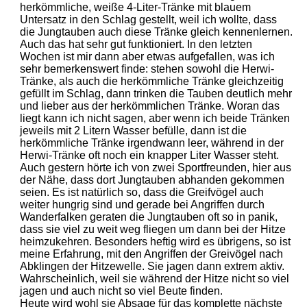
herkömmliche, weiße 4-Liter-Tränke mit blauem
Untersatz in den Schlag gestellt, weil ich wollte, dass
die Jungtauben auch diese Tränke gleich kennenlernen.
Auch das hat sehr gut funktioniert. In den letzten
Wochen ist mir dann aber etwas aufgefallen, was ich
sehr bemerkenswert finde: stehen sowohl die Herwi-
Tränke, als auch die herkömmliche Tränke gleichzeitig
gefüllt im Schlag, dann trinken die Tauben deutlich mehr
und lieber aus der herkömmlichen Tränke. Woran das
liegt kann ich nicht sagen, aber wenn ich beide Tränken
jeweils mit 2 Litern Wasser befülle, dann ist die
herkömmliche Tränke irgendwann leer, während in der
Herwi-Tränke oft noch ein knapper Liter Wasser steht.
Auch gestern hörte ich von zwei Sportfreunden, hier aus
der Nähe, dass dort Jungtauben abhanden gekommen
seien. Es ist natürlich so, dass die Greifvögel auch
weiter hungrig sind und gerade bei Angriffen durch
Wanderfalken geraten die Jungtauben oft so in panik,
dass sie viel zu weit weg fliegen um dann bei der Hitze
heimzukehren. Besonders heftig wird es übrigens, so ist
meine Erfahrung, mit den Angriffen der Greivögel nach
Abklingen der Hitzewelle. Sie jagen dann extrem aktiv.
Wahrscheinlich, weil sie während der Hitze nicht so viel
jagen und auch nicht so viel Beute finden.
Heute wird wohl sie Absage für das komplette nächste