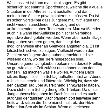
Was passiert ist kann man nicht sagen. Es gibt
sicherlich sogenannte Sportfreunde, welche die aktuelle
Situation in der Altreise nicht aushalten und dann
meinen ihre Alttiere privat trainieren zu müssen. Da ist
es schon vorstellbar dass Jungtiere mal mitfliegen und
nicht wieder zurückfinden. V.a. aufgrund der
aufkommenden, hohen Temperaturen. Man weiß leider
auch nie wann hier Auflässe polnischer Verbände
irgendwo durchgeführt werden. Wenn aber nachmittags
Jungtauben verloren gehen, dann liegt das
möglicherweise eher an Greifvogelangriffen o.ä. Es ist
tatsächlich schwer zu sagen. Vielleicht werden den
Züchtern verflogene Jungtauben gemeldet und sie
wissend dann, wo die Tiere hingezogen sind.
Unsere eigenen Jungtauben bekommen derzeit Freiflug
so gut wie es die Zeit zulässt und können dann den
ganzen Tag machen was sie wollen. Auf dem Dach
sitzen, fliegen, sich im Schlag aufhalten. Erst am Abend
rufe ich sie herein und füttere sie. Wichtig ist, dass sie
den ganzen Tag über ausreichend Trinkwasser haben.
Dazu stehen im Schlag drei große Tränken. Da unser
Jungtaubenschlag oben im Dachfirst ist und es auch
aufgrund der dunklen Dachpfannen dort teilweise sehr
heiß wird, sitzen die Tiere manchmal trotz der Hitze
lieber draußen als im Schlag. Wenn ausreichend