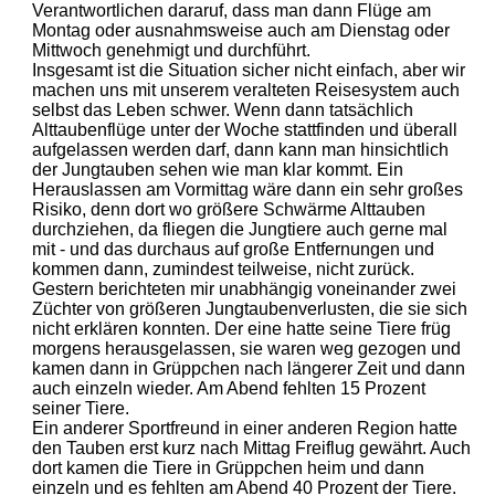
Verantwortlichen dararuf, dass man dann Flüge am
Montag oder ausnahmsweise auch am Dienstag oder
Mittwoch genehmigt und durchführt.
Insgesamt ist die Situation sicher nicht einfach, aber wir
machen uns mit unserem veralteten Reisesystem auch
selbst das Leben schwer. Wenn dann tatsächlich
Alttaubenflüge unter der Woche stattfinden und überall
aufgelassen werden darf, dann kann man hinsichtlich
der Jungtauben sehen wie man klar kommt. Ein
Herauslassen am Vormittag wäre dann ein sehr großes
Risiko, denn dort wo größere Schwärme Alttauben
durchziehen, da fliegen die Jungtiere auch gerne mal
mit - und das durchaus auf große Entfernungen und
kommen dann, zumindest teilweise, nicht zurück.
Gestern berichteten mir unabhängig voneinander zwei
Züchter von größeren Jungtaubenverlusten, die sie sich
nicht erklären konnten. Der eine hatte seine Tiere früg
morgens herausgelassen, sie waren weg gezogen und
kamen dann in Grüppchen nach längerer Zeit und dann
auch einzeln wieder. Am Abend fehlten 15 Prozent
seiner Tiere.
Ein anderer Sportfreund in einer anderen Region hatte
den Tauben erst kurz nach Mittag Freiflug gewährt. Auch
dort kamen die Tiere in Grüppchen heim und dann
einzeln und es fehlten am Abend 40 Prozent der Tiere.