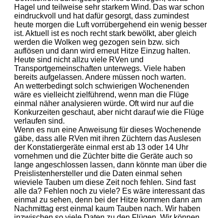
Hagel und teilweise sehr starkem Wind. Das war schon
eindruckvoll und hat dafür gesorgt, dass zumindest
heute morgen die Luft vorrübergehend ein wenig besser
ist. Aktuell ist es noch recht stark bewölkt, aber gleich
werden die Wolken weg gezogen sein bzw. sich
auflösen und dann wird erneut Hitze Einzug halten.
Heute sind nicht allzu viele RVen und
Transportgemeinschaften unterwegs. Viele haben
bereits aufgelassen. Andere müssen noch warten.
An wetterbedingt solch schwierigen Wochenenden
wäre es vielleicht zielführend, wenn man die Flüge
einmal näher analysieren würde. Oft wird nur auf die
Konkurzeiten geschaut, aber nicht darauf wie die Flüge
verlaufen sind.
Wenn es nun eine Anweisung für dieses Wochenende
gäbe, dass alle RVen mit ihren Züchtern das Auslesen
der Konstatiergeräte einmal erst ab 13 oder 14 Uhr
vornehmen und die Züchter bitte die Geräte auch so
lange angeschlossen lassen, dann könnte man über die
Preislistenhersteller und die Daten einmal sehen
wieviele Tauben um diese Zeit noch fehlen. Sind fast
alle da? Fehlen noch zu viele? Es wäre interessant das
einmal zu sehen, denn bei der Hitze kommen dann am
Nachmittag erst einmal kaum Tauben nach. Wir haben
inzwischen so viele Daten zu den Flügen. Wir können