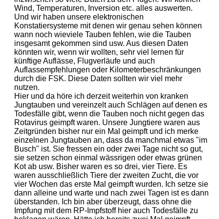
Wind, Temperaturen, Inversion etc. alles auswerten.
Und wir haben unsere elektronischen
Konstatiersysteme mit denen wir genau sehen können
wann noch wieviele Tauben fehlen, wie die Tauben
insgesamt gekommen sind usw. Aus diesen Daten
könnten wir, wenn wir wollten, sehr viel lernen für
künftige Auflässe, Flugverläufe und auch
Auflassempfehlungen oder Kilometerbeschränkungen
durch die FSK. Diese Daten sollten wir viel mehr
nutzen.
Hier und da höre ich derzeit weiterhin von kranken
Jungtauben und vereinzelt auch Schlägen auf denen es
Todesfälle gibt, wenn die Tauben noch nicht gegen das
Rotavirus geimpft waren. Unsere Jungtiere waren aus
Zeitgründen bisher nur ein Mal geimpft und ich merke
einzelnen Jungtauben an, dass da manchmal etwas "im
Busch" ist. Sie fressen ein oder zwei Tage nicht so gut,
sie setzen schon einmal wässrigen oder etwas grünen
Kot ab usw. Bisher waren es so drei, vier Tiere. Es
waren ausschließlich Tiere der zweiten Zucht, die vor
vier Wochen das erste Mal geimpft wurden. Ich setze sie
dann alleine und warte und nach zwei Tagen ist es dann
überstanden. Ich bin aber überzeugt, dass ohne die
Impfung mit dem RP-Impfstoff hier auch Todesfälle zu