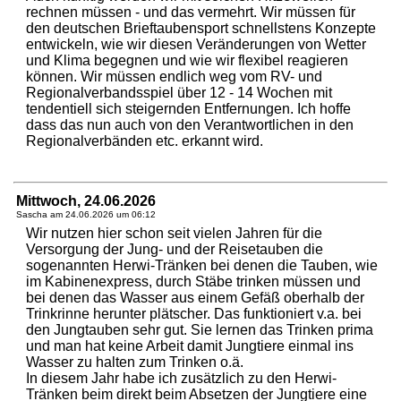
rechnen müssen - und das vermehrt. Wir müssen für
den deutschen Brieftaubensport schnellstens Konzepte
entwickeln, wie wir diesen Veränderungen von Wetter
und Klima begegnen und wie wir flexibel reagieren
können. Wir müssen endlich weg vom RV- und
Regionalverbandsspiel über 12 - 14 Wochen mit
tendentiell sich steigernden Entfernungen. Ich hoffe
dass das nun auch von den Verantwortlichen in den
Regionalverbänden etc. erkannt wird.
Mittwoch, 24.06.2026
Sascha am
24.06.2026 um 06:12
Wir nutzen hier schon seit vielen Jahren für die
Versorgung der Jung- und der Reisetauben die
sogenannten Herwi-Tränken bei denen die Tauben, wie
im Kabinenexpress, durch Stäbe trinken müssen und
bei denen das Wasser aus einem Gefäß oberhalb der
Trinkrinne herunter plätscher. Das funktioniert v.a. bei
den Jungtauben sehr gut. Sie lernen das Trinken prima
und man hat keine Arbeit damit Jungtiere einmal ins
Wasser zu halten zum Trinken o.ä.
In diesem Jahr habe ich zusätzlich zu den Herwi-
Tränken beim direkt beim Absetzen der Jungtiere eine