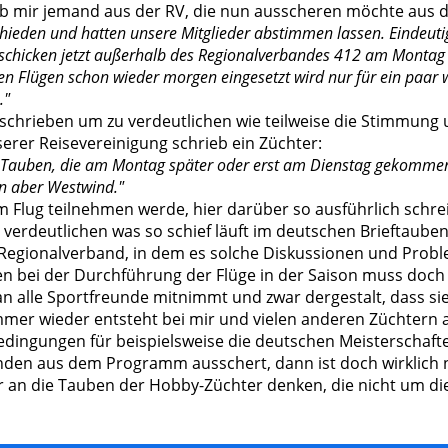
rieb mir jemand aus der RV, die nun ausscheren möchte au
hieden und hatten unsere Mitglieder abstimmen lassen. Eindeut
schicken jetzt außerhalb des Regionalverbandes 412 am Montag a
en Flügen schon wieder morgen eingesetzt wird nur für ein paar 
."
eschrieben um zu verdeutlichen wie teilweise die Stimmung
erer Reisevereinigung schrieb ein Züchter:
ie Tauben, die am Montag später oder erst am Dienstag gekommen
n aber Westwind."
am Flug teilnehmen werde, hier darüber so ausführlich schr
u verdeutlichen was so schief läuft im deutschen Brieftaub
ge Regionalverband, in dem es solche Diskussionen und Probl
n bei der Durchführung der Flüge in der Saison muss doch 
alle Sportfreunde mitnimmt und zwar dergestalt, dass si
mmer wieder entsteht bei mir und vielen anderen Züchtern 
Bedingungen für beispielsweise die deutschen Meisterschaf
nden aus dem Programm ausschert, dann ist doch wirklich
r an die Tauben der Hobby-Züchter denken, die nicht um di