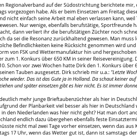
n Regionalverband auf der Südostrichtung berichtete mir,
ags vorgezogen habe. Als er beim Einsetzen am Freitag dies
 und nicht einfach seine Arbeit mal eben verlassen kann, we
ewesen. Nur wenige, ebenfalls berufstätige, Sportfreunde h
acht, dann verliert ihr die berufstätigen Züchter noch schnel
h da sei die Resonanz zurückhaltend gewesen. Man muss lei
olche Befindlichkeiten keine Rücksicht genommen wird und 
Form von FSK und Wettermanufaktur hin und hergeschoben
er zum 1. Konkurs über 650 KM in seiner Reisevereinigung. Di
 10. Schon vor zwei Wochen hatte Dirk den 1. Konkurs über 
 seinen Tauben ausgesetzt. Dirk schrieb mir u.a.:
"Letzte Woc
che wieder. Das ist das Gute ja in Holland. Da schaut keiner auf 
iehen und später einsetzen gibt es hier nicht. Es ist immer don
deutlich mehr junge Brieftaubenzüchter als hier in Deutsch
aufgrund der Planbarkeit viel besser als hier in Deutschland
 in den Niederlanden was hier nicht geht? Hat man dort a
chland endlich dazu übergehen ebenfalls feste Einsatzterm
müsste nicht mal zwei Tage vorher einsetzen, wenn das aus
eitags 17 Uhr, wenn das Wetter gut ist, dann ist samstags d