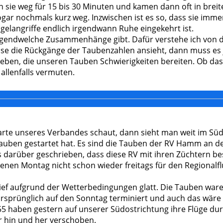
 sie weg für 15 bis 30 Minuten und kamen dann oft in breit
gar nochmals kurz weg. Inzwischen ist es so, dass sie imme
gelangriffe endlich irgendwann Ruhe eingekehrt ist.
rgendwelche Zusammenhänge gibt. Dafür verstehe ich von die
ise die Rückgänge der Taubenzahlen ansieht, dann muss es j
eben, die unseren Tauben Schwierigkeiten bereiten. Ob das
allenfalls vermuten.
rte unseres Verbandes schaut, dann sieht man weit im Süde
auben gestartet hat. Es sind die Tauben der RV Hamm an d
ts darüber geschrieben, dass diese RV mit ihren Züchtern b
enen Montag nicht schon wieder freitags für den Regionalf
ief aufgrund der Wetterbedingungen glatt. Die Tauben war
g ursprünglich auf den Sonntag terminiert und auch das wär
5 haben gestern auf unserer Südostrichtung ihre Flüge du
r hin und her verschoben.