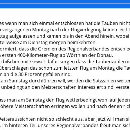
tives wenn man sich einmal entschlossen hat die Tauben nich
 vergangenen Montag nach der Flugverlegung keinen leichte
ttag aufgelassen und kamen bis in den Abend hinein, wobe
e teilweise am Dienstag morgen heimkehrten.
formiert, dass die Gremien des Regionalverbandes entsch
en ersten 400-Kilometer-Flug ab Wörth an der Donau.
 ein bißchen mit Gewalt dafür sorgen dass die Taubenzahlen 
überschlagen das schon zum letzten Flug am Montag die T
 an die 30 Prozent gefallen sind.
m Samstag durchführen will, werden die Satzzahlen weiter 
t unbedingt an den Meisterschaften interessiert sind, vers
 dass man am Samstag den Flug wetterbedingt wohl auf jeden
 höhere Meisterschaften erringen wollen und nach denen rich
tteraussichten nicht so schlecht aus, aber jetzt will man s
 Im hinteren Teil unseres Regionalverbandes freut man si