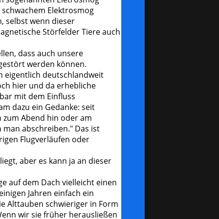
ten schwachem Elektrosmog
, selbst wenn dieser
agnetische Störfelder Tiere auch
llen, dass auch unsere
 gestört werden können.
rn eigentlich deutschlandweit
och hier und da erhebliche
bar mit dem Einfluss
am dazu ein Gedanke: seit
en zum Abend hin oder am
n man abschreiben." Das ist
rigen Flugverläufen oder
egt, aber es kann ja an dieser
ge auf dem Dach vielleicht einen
einigen Jahren einfach ein
ie Alttauben schwieriger in Form
Wenn wir sie früher herausließen