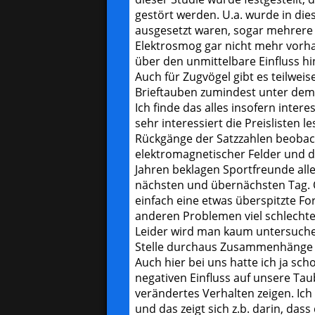
gestört werden. U.a. wurde in die
ausgesetzt waren, sogar mehrere 
Elektrosmog gar nicht mehr vorha
über den unmittelbare Einfluss hi
Auch für Zugvögel gibt es teilwei
Brieftauben zumindest unter dem 
Ich finde das alles insofern inte
sehr interessiert die Preislisten
Rückgänge der Satzzahlen beobacht
elektromagnetischer Felder und 
Jahren beklagen Sportfreunde al
nächsten und übernächsten Tag. O
einfach eine etwas überspitzte Fo
anderen Problemen viel schlechter
Leider wird man kaum untersuchen
Stelle durchaus Zusammenhänge ge
Auch hier bei uns hatte ich ja sc
negativen Einfluss auf unsere Taub
verändertes Verhalten zeigen. Ich
und das zeigt sich z.b. darin, da