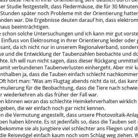
ser Studie festgestellt, dass Fledermäuse, die für 30 Minu
Stunden später noch Probleme mit der Orientierung hatten
nden war. Die Ergebnisse deuten darauf hin, dass elektrom
naus beeinträchtigen.
se schon solche Untersuchungen und ich kann mir gut vorste
Einfluss von Elektrosmog in ihrer Orientierung leider oder
ressant, da ich nicht nur in unserem Regionalverband, sonde
 lese und die Entwicklung der Taubenzahlen beobachte und d
e. Ich will nun nicht sagen, dass dieser Rückgang unmittel
damit verbundenen Taubenverlusten einhergeht. Aber mir k
lenthalben ja, dass die Tauben einfach schlecht nachkomm
ft hört man: "Was am Flugtag abends nicht da ist, das kan
rmulierung für die Beobachtung, dass die Tiere nach schwie
 wiederkehren als das früher der Fall war.
 können woran das schlechte Heimkehrverhalten wirklich li
ben, die wir einfach noch gar nicht kennen.
hon die Vermutung angestellt, dass unsere Photovoltaik-Anla
en haben könnte. Es ist jedenfalls so, dass die Tauben seit 
 bekomme sie als Jungtiere viel schlechter ans Fliegen und d
ss die Reisevögel einfach kaum noch vom Schlag weg ziehen. 