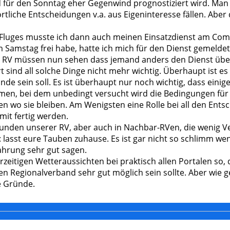
ür den Sonntag eher Gegenwind prognostiziert wird. Man k
liche Entscheidungen v.a. aus Eigeninteresse fällen. Aber 
 Fluges musste ich dann auch meinen Einsatzdienst am Com
 Samstag frei habe, hatte ich mich für den Dienst gemeldet.
r RV müssen nun sehen dass jemand anders den Dienst üb
sind all solche Dinge nicht mehr wichtig. Überhaupt ist es n
nde sein soll. Es ist überhaupt nur noch wichtig, dass eini
n, bei dem unbedingt versucht wird die Bedingungen für 
en wo sie bleiben. Am Wenigsten eine Rolle bei all den Ents
it fertig werden.
eunden unserer RV, aber auch in Nachbar-RVen, die wenig V
 lasst eure Tauben zuhause. Es ist gar nicht so schlimm w
ahrung sehr gut sagen.
zeitigen Wetteraussichten bei praktisch allen Portalen so,
n Regionalverband sehr gut möglich sein sollte. Aber wie g
e Gründe.