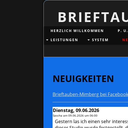
BRIEFTA
HERZLICH WILLKOMMEN
P. U
LEISTUNGEN
SYSTEM
NE
NEUIGKEITEN
Brieftauben-Mimberg bei Facebook
Dienstag, 09.06.2026
Sascha am
09.06.2026 um 06:00
Gestern las ich einen sehr interes
dieser Studie wurde festgestellt,